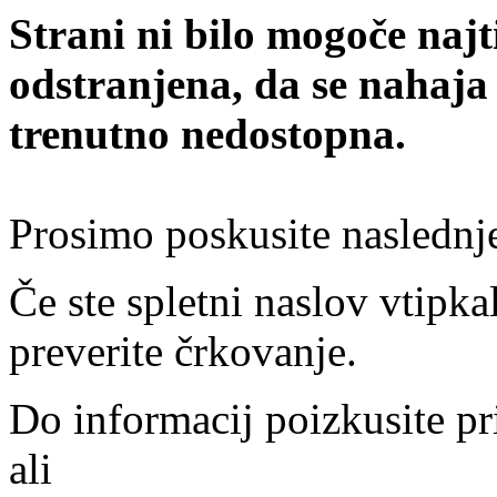
Strani ni bilo mogoče najt
odstranjena, da se nahaja
trenutno nedostopna.
Prosimo poskusite naslednj
Če ste spletni naslov vtipkal
preverite črkovanje.
Do informacij poizkusite pr
ali