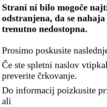
Strani ni bilo mogoče najt
odstranjena, da se nahaja
trenutno nedostopna.
Prosimo poskusite naslednj
Če ste spletni naslov vtipkal
preverite črkovanje.
Do informacij poizkusite pr
ali