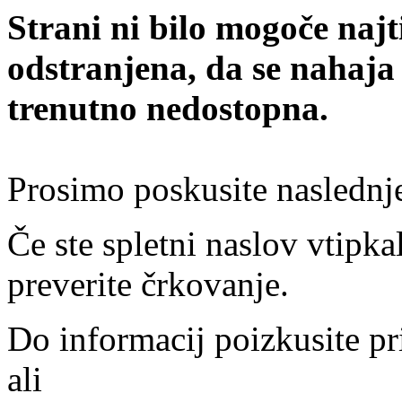
Strani ni bilo mogoče najt
odstranjena, da se nahaja
trenutno nedostopna.
Prosimo poskusite naslednj
Če ste spletni naslov vtipkal
preverite črkovanje.
Do informacij poizkusite pr
ali