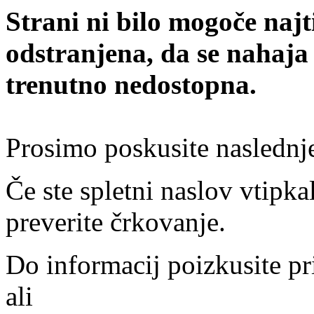
Strani ni bilo mogoče najt
odstranjena, da se nahaja
trenutno nedostopna.
Prosimo poskusite naslednj
Če ste spletni naslov vtipkal
preverite črkovanje.
Do informacij poizkusite pr
ali