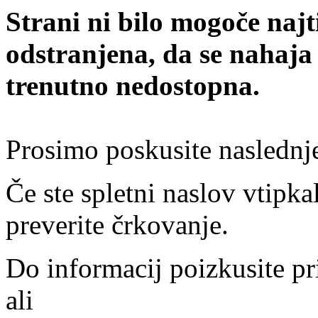
Strani ni bilo mogoče najt
odstranjena, da se nahaja
trenutno nedostopna.
Prosimo poskusite naslednj
Če ste spletni naslov vtipkal
preverite črkovanje.
Do informacij poizkusite pr
ali