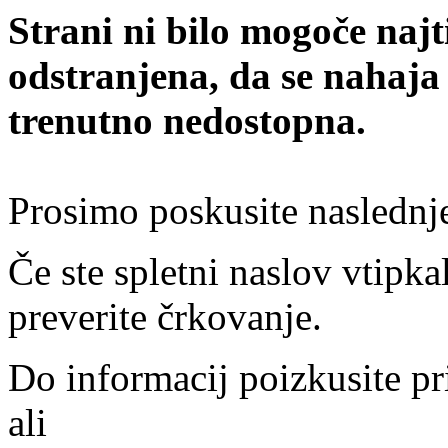
Strani ni bilo mogoče najt
odstranjena, da se nahaja
trenutno nedostopna.
Prosimo poskusite naslednj
Če ste spletni naslov vtipkal
preverite črkovanje.
Do informacij poizkusite pr
ali