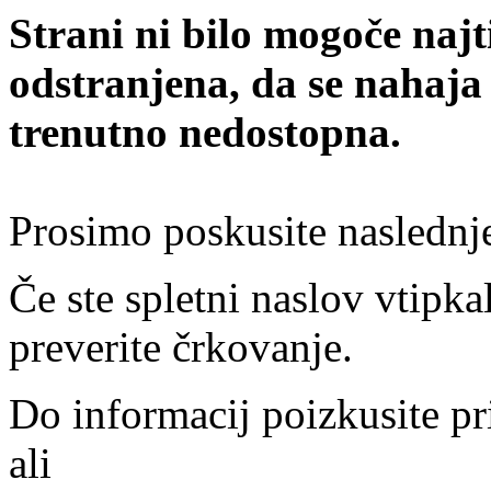
Strani ni bilo mogoče najt
odstranjena, da se nahaja
trenutno nedostopna.
Prosimo poskusite naslednj
Če ste spletni naslov vtipkal
preverite črkovanje.
Do informacij poizkusite pr
ali