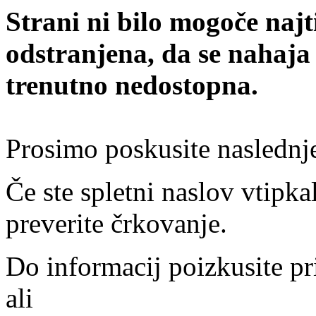
Strani ni bilo mogoče najt
odstranjena, da se nahaja
trenutno nedostopna.
Prosimo poskusite naslednj
Če ste spletni naslov vtipkal
preverite črkovanje.
Do informacij poizkusite pr
ali