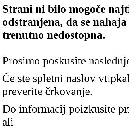
Strani ni bilo mogoče najt
odstranjena, da se nahaja
trenutno nedostopna.
Prosimo poskusite naslednj
Če ste spletni naslov vtipkal
preverite črkovanje.
Do informacij poizkusite pr
ali