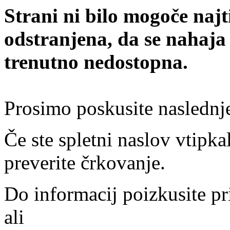
Strani ni bilo mogoče najt
odstranjena, da se nahaja
trenutno nedostopna.
Prosimo poskusite naslednj
Če ste spletni naslov vtipkal
preverite črkovanje.
Do informacij poizkusite pr
ali