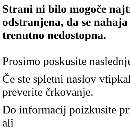
Strani ni bilo mogoče najt
odstranjena, da se nahaja
trenutno nedostopna.
Prosimo poskusite naslednj
Če ste spletni naslov vtipkal
preverite črkovanje.
Do informacij poizkusite pr
ali