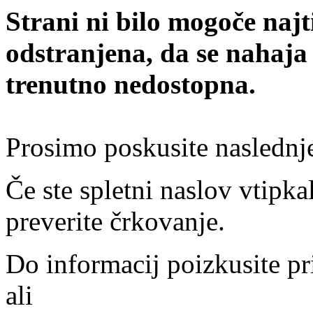
Strani ni bilo mogoče najt
odstranjena, da se nahaja
trenutno nedostopna.
Prosimo poskusite naslednj
Če ste spletni naslov vtipkal
preverite črkovanje.
Do informacij poizkusite pr
ali