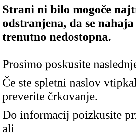
Strani ni bilo mogoče najt
odstranjena, da se nahaja
trenutno nedostopna.
Prosimo poskusite naslednj
Če ste spletni naslov vtipkal
preverite črkovanje.
Do informacij poizkusite pr
ali