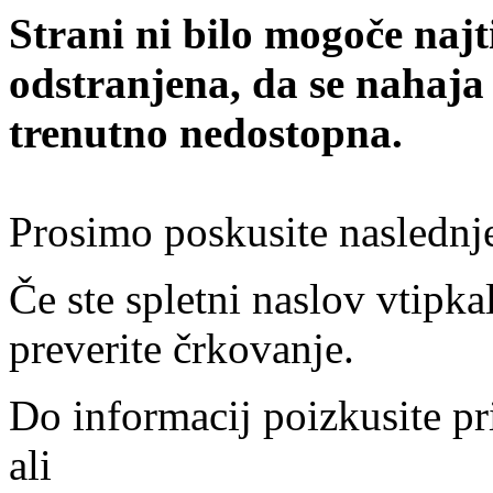
Strani ni bilo mogoče najt
odstranjena, da se nahaja
trenutno nedostopna.
Prosimo poskusite naslednj
Če ste spletni naslov vtipkal
preverite črkovanje.
Do informacij poizkusite pr
ali