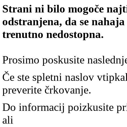
Strani ni bilo mogoče najt
odstranjena, da se nahaja
trenutno nedostopna.
Prosimo poskusite naslednj
Če ste spletni naslov vtipkal
preverite črkovanje.
Do informacij poizkusite pr
ali