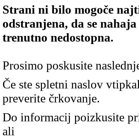
Strani ni bilo mogoče najt
odstranjena, da se nahaja
trenutno nedostopna.
Prosimo poskusite naslednj
Če ste spletni naslov vtipkal
preverite črkovanje.
Do informacij poizkusite pr
ali