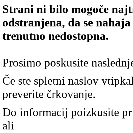
Strani ni bilo mogoče najt
odstranjena, da se nahaja
trenutno nedostopna.
Prosimo poskusite naslednj
Če ste spletni naslov vtipkal
preverite črkovanje.
Do informacij poizkusite pr
ali