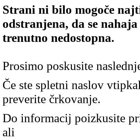
Strani ni bilo mogoče najt
odstranjena, da se nahaja
trenutno nedostopna.
Prosimo poskusite naslednj
Če ste spletni naslov vtipkal
preverite črkovanje.
Do informacij poizkusite pr
ali