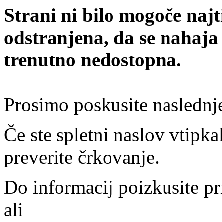
Strani ni bilo mogoče najt
odstranjena, da se nahaja
trenutno nedostopna.
Prosimo poskusite naslednj
Če ste spletni naslov vtipkal
preverite črkovanje.
Do informacij poizkusite pr
ali