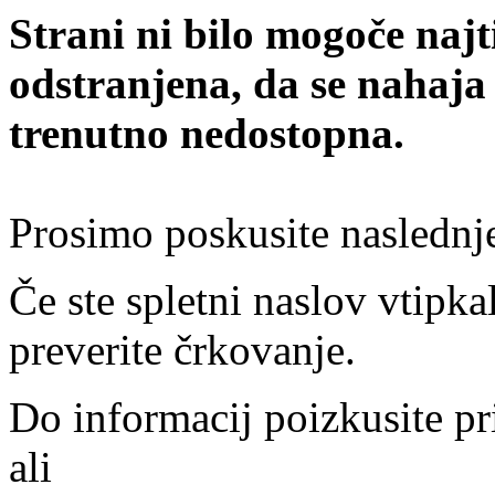
Strani ni bilo mogoče najt
odstranjena, da se nahaja
trenutno nedostopna.
Prosimo poskusite naslednj
Če ste spletni naslov vtipkal
preverite črkovanje.
Do informacij poizkusite pr
ali