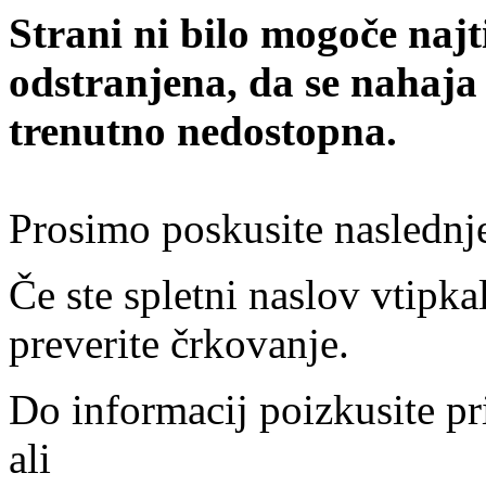
Strani ni bilo mogoče najt
odstranjena, da se nahaja
trenutno nedostopna.
Prosimo poskusite naslednj
Če ste spletni naslov vtipkal
preverite črkovanje.
Do informacij poizkusite pr
ali