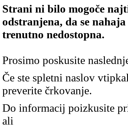
Strani ni bilo mogoče najt
odstranjena, da se nahaja
trenutno nedostopna.
Prosimo poskusite naslednj
Če ste spletni naslov vtipkal
preverite črkovanje.
Do informacij poizkusite pr
ali