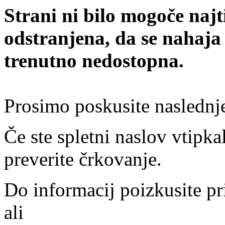
Strani ni bilo mogoče najt
odstranjena, da se nahaja
trenutno nedostopna.
Prosimo poskusite naslednj
Če ste spletni naslov vtipkal
preverite črkovanje.
Do informacij poizkusite pr
ali