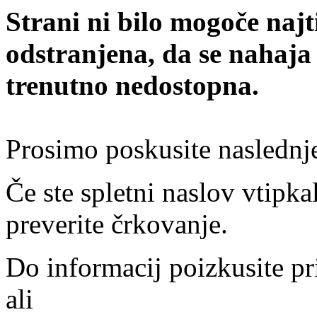
Strani ni bilo mogoče najt
odstranjena, da se nahaja
trenutno nedostopna.
Prosimo poskusite naslednj
Če ste spletni naslov vtipkal
preverite črkovanje.
Do informacij poizkusite pr
ali