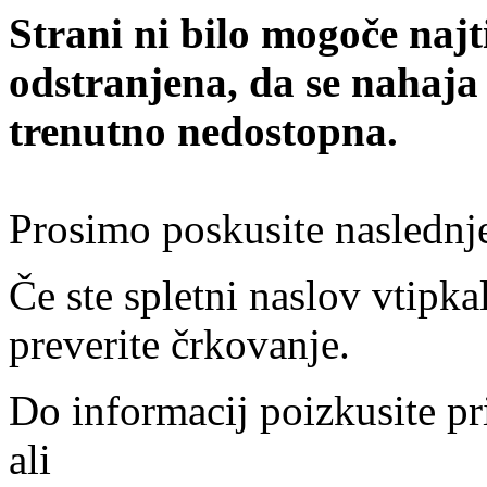
Strani ni bilo mogoče najt
odstranjena, da se nahaja
trenutno nedostopna.
Prosimo poskusite naslednj
Če ste spletni naslov vtipkal
preverite črkovanje.
Do informacij poizkusite pr
ali