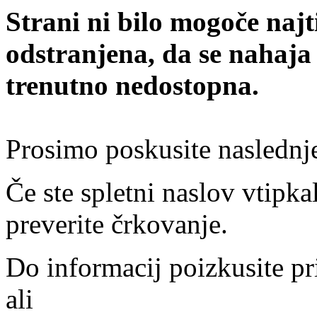
Strani ni bilo mogoče najt
odstranjena, da se nahaja
trenutno nedostopna.
Prosimo poskusite naslednj
Če ste spletni naslov vtipkal
preverite črkovanje.
Do informacij poizkusite pr
ali