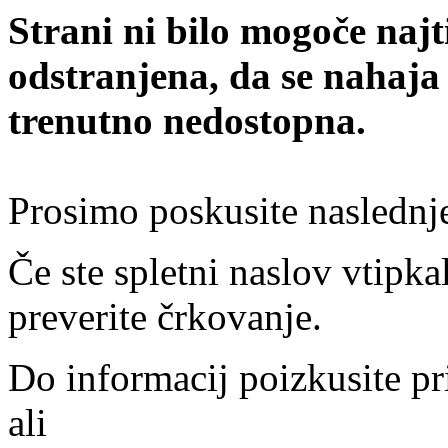
Strani ni bilo mogoče najt
odstranjena, da se nahaja
trenutno nedostopna.
Prosimo poskusite naslednj
Če ste spletni naslov vtipkal
preverite črkovanje.
Do informacij poizkusite pr
ali