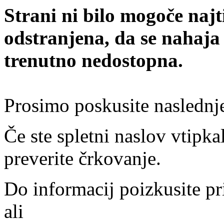
Strani ni bilo mogoče najt
odstranjena, da se nahaja
trenutno nedostopna.
Prosimo poskusite naslednj
Če ste spletni naslov vtipkal
preverite črkovanje.
Do informacij poizkusite pr
ali