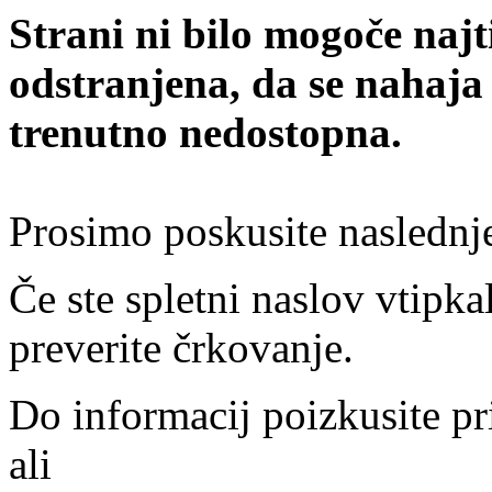
Strani ni bilo mogoče najt
odstranjena, da se nahaja
trenutno nedostopna.
Prosimo poskusite naslednj
Če ste spletni naslov vtipkal
preverite črkovanje.
Do informacij poizkusite pr
ali