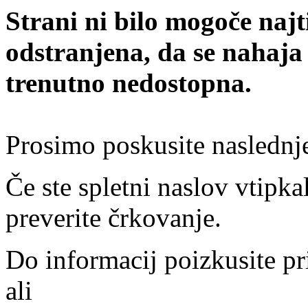
Strani ni bilo mogoče najt
odstranjena, da se nahaja
trenutno nedostopna.
Prosimo poskusite naslednj
Če ste spletni naslov vtipkal
preverite črkovanje.
Do informacij poizkusite pr
ali