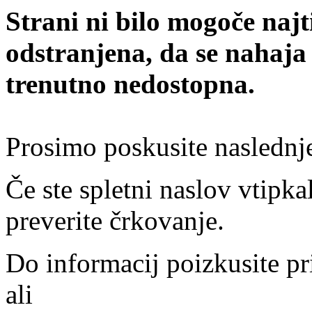
Strani ni bilo mogoče najt
odstranjena, da se nahaja
trenutno nedostopna.
Prosimo poskusite naslednj
Če ste spletni naslov vtipkal
preverite črkovanje.
Do informacij poizkusite pr
ali