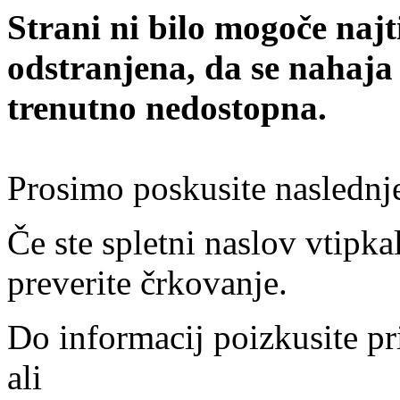
Strani ni bilo mogoče najt
odstranjena, da se nahaja
trenutno nedostopna.
Prosimo poskusite naslednj
Če ste spletni naslov vtipkal
preverite črkovanje.
Do informacij poizkusite pr
ali