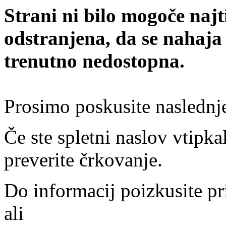
Strani ni bilo mogoče najt
odstranjena, da se nahaja
trenutno nedostopna.
Prosimo poskusite naslednj
Če ste spletni naslov vtipkal
preverite črkovanje.
Do informacij poizkusite pr
ali