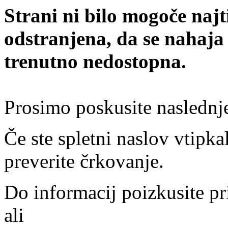
Strani ni bilo mogoče najt
odstranjena, da se nahaja
trenutno nedostopna.
Prosimo poskusite naslednj
Če ste spletni naslov vtipkal
preverite črkovanje.
Do informacij poizkusite pr
ali