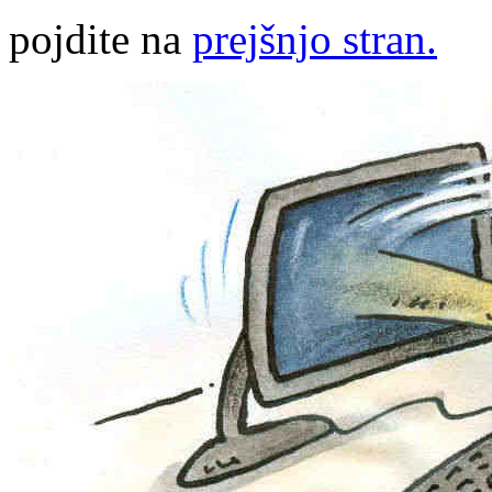
pojdite na
prejšnjo stran.