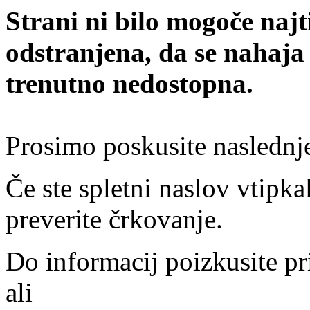
Strani ni bilo mogoče najt
odstranjena, da se nahaja
trenutno nedostopna.
Prosimo poskusite naslednj
Če ste spletni naslov vtipkal
preverite črkovanje.
Do informacij poizkusite pr
ali