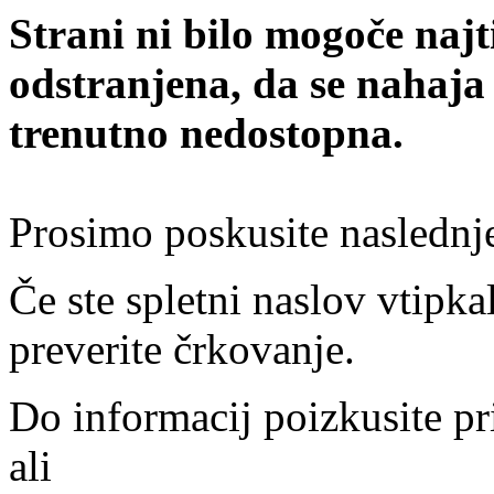
Strani ni bilo mogoče najt
odstranjena, da se nahaja
trenutno nedostopna.
Prosimo poskusite naslednj
Če ste spletni naslov vtipkal
preverite črkovanje.
Do informacij poizkusite pr
ali