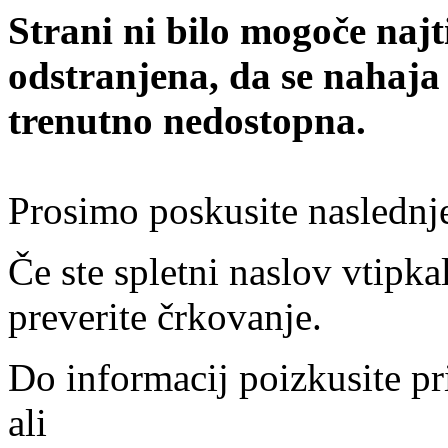
Strani ni bilo mogoče najt
odstranjena, da se nahaja
trenutno nedostopna.
Prosimo poskusite naslednj
Če ste spletni naslov vtipkal
preverite črkovanje.
Do informacij poizkusite pr
ali