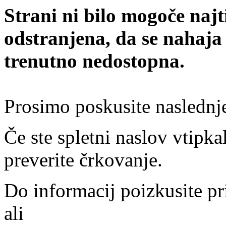
Strani ni bilo mogoče najt
odstranjena, da se nahaja
trenutno nedostopna.
Prosimo poskusite naslednj
Če ste spletni naslov vtipkal
preverite črkovanje.
Do informacij poizkusite pr
ali