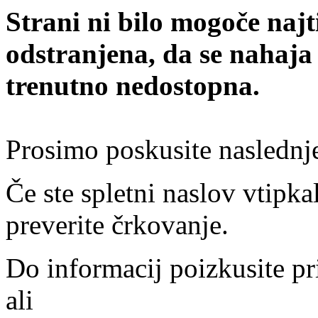
Strani ni bilo mogoče najt
odstranjena, da se nahaja
trenutno nedostopna.
Prosimo poskusite naslednj
Če ste spletni naslov vtipkal
preverite črkovanje.
Do informacij poizkusite pr
ali