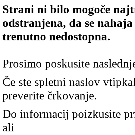
Strani ni bilo mogoče najt
odstranjena, da se nahaja
trenutno nedostopna.
Prosimo poskusite naslednj
Če ste spletni naslov vtipkal
preverite črkovanje.
Do informacij poizkusite pr
ali