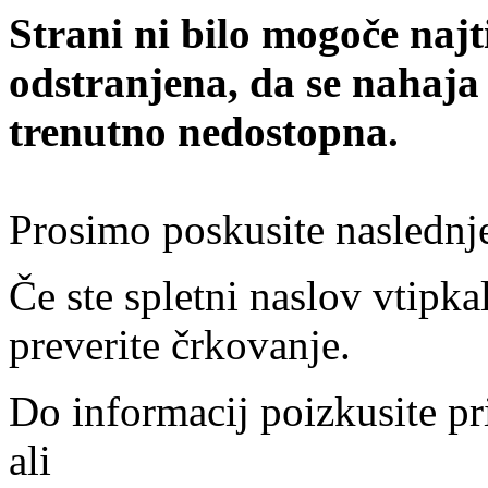
Strani ni bilo mogoče najt
odstranjena, da se nahaja
trenutno nedostopna.
Prosimo poskusite naslednj
Če ste spletni naslov vtipkal
preverite črkovanje.
Do informacij poizkusite pr
ali