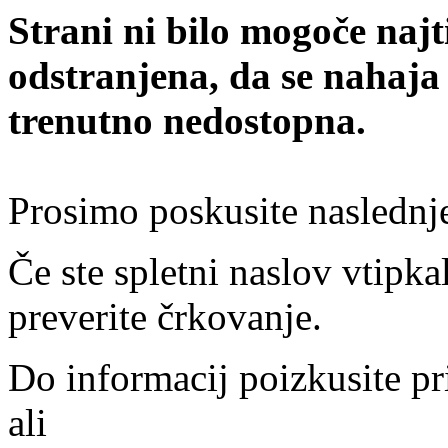
Strani ni bilo mogoče najt
odstranjena, da se nahaja
trenutno nedostopna.
Prosimo poskusite naslednj
Če ste spletni naslov vtipkal
preverite črkovanje.
Do informacij poizkusite pr
ali