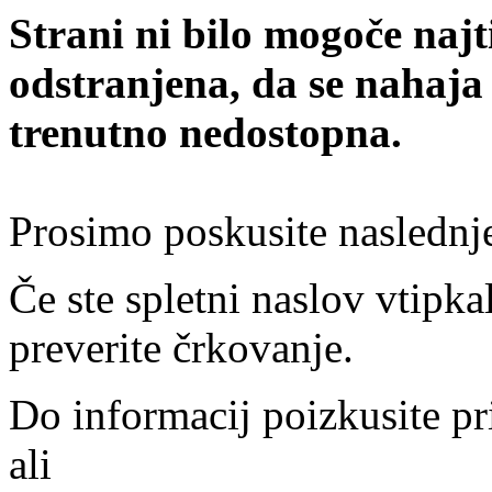
Strani ni bilo mogoče najt
odstranjena, da se nahaja
trenutno nedostopna.
Prosimo poskusite naslednj
Če ste spletni naslov vtipkal
preverite črkovanje.
Do informacij poizkusite pr
ali