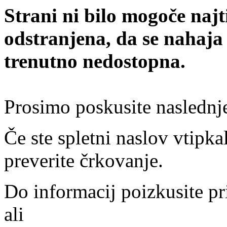
Strani ni bilo mogoče najt
odstranjena, da se nahaja
trenutno nedostopna.
Prosimo poskusite naslednj
Če ste spletni naslov vtipkal
preverite črkovanje.
Do informacij poizkusite pr
ali