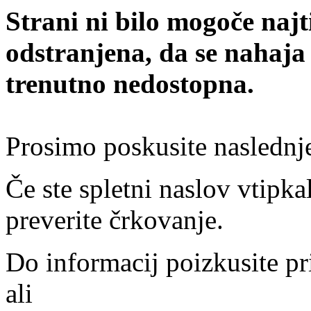
Strani ni bilo mogoče najt
odstranjena, da se nahaja
trenutno nedostopna.
Prosimo poskusite naslednj
Če ste spletni naslov vtipkal
preverite črkovanje.
Do informacij poizkusite pr
ali