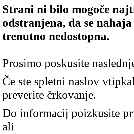
Strani ni bilo mogoče najt
odstranjena, da se nahaja
trenutno nedostopna.
Prosimo poskusite naslednj
Če ste spletni naslov vtipkal
preverite črkovanje.
Do informacij poizkusite pr
ali