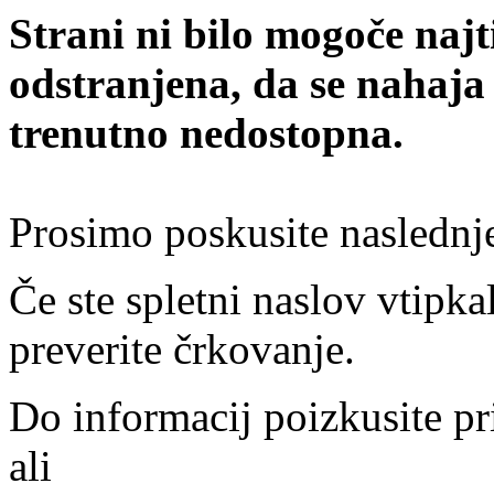
Strani ni bilo mogoče najt
odstranjena, da se nahaja
trenutno nedostopna.
Prosimo poskusite naslednj
Če ste spletni naslov vtipkal
preverite črkovanje.
Do informacij poizkusite pr
ali