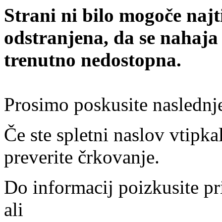
Strani ni bilo mogoče najt
odstranjena, da se nahaja
trenutno nedostopna.
Prosimo poskusite naslednj
Če ste spletni naslov vtipkal
preverite črkovanje.
Do informacij poizkusite pr
ali