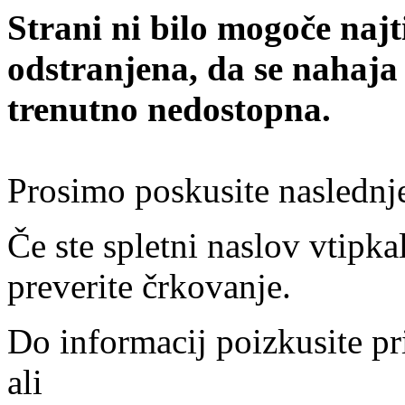
Strani ni bilo mogoče najt
odstranjena, da se nahaja
trenutno nedostopna.
Prosimo poskusite naslednj
Če ste spletni naslov vtipkal
preverite črkovanje.
Do informacij poizkusite pr
ali