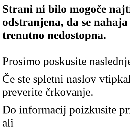
Strani ni bilo mogoče najt
odstranjena, da se nahaja
trenutno nedostopna.
Prosimo poskusite naslednj
Če ste spletni naslov vtipkal
preverite črkovanje.
Do informacij poizkusite pr
ali